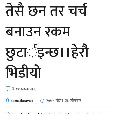
तेसै छन तर चर्च
बनाउन रकम
छुटार्इन्छ।।हेराै
भिडीयाे
0
COMMENTS
samajkoawaj
२०७५ मंसिर २४, सोमवार