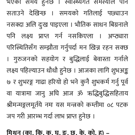
भएको समय हुनेछ । स्वास्थ्यगत समस्याले पनि
सताउने देखिन्छ । समयको गतिलाई पछ्याउन
नसक्दा अलि दुःख पाइएला । भौतिक साधन बिग्रनाले
पनि लक्ष्य प्राप्त गर्न नसकिएला । अप्ठ्यारा
परिस्थितिसँग सम्झौता गर्नुपर्दा मन खिन्न रहन सक्छ
। गुरुजनको सहयोग र बुद्धिलाई बेवास्ता गर्नाले
लक्ष्य पहिल्याउन धौधौ हुनेछ । आजका लागि शुभअङ्क
७ र शुभरङ्ग गाढा हरियो हो भने कुनै शुभकर्म गर्नु पूर्व
वा यात्रामा जानु अघि आज ॐ ऋद्धिबुद्धिसहिताय
श्रीमन्मङ्गलमूर्तये नमः यस मन्त्रको कम्तीमा ०८ पटक
जप गरी आरम्भ गर्दा लाभ प्राप्त हुनेछ ।
मिथुन (का, कि, कु, घ, ङ, छ, के, को, ह) –