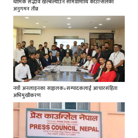
धार्मिक सद्भाव खल्बल्याउने सामग्रीमाथि काउन्सिलको
अनुगमन तीव्र
नयाँ अनलाइनका सञ्चालक÷सम्पादकलाई आचारसंहिता
अभिमुखीकरण