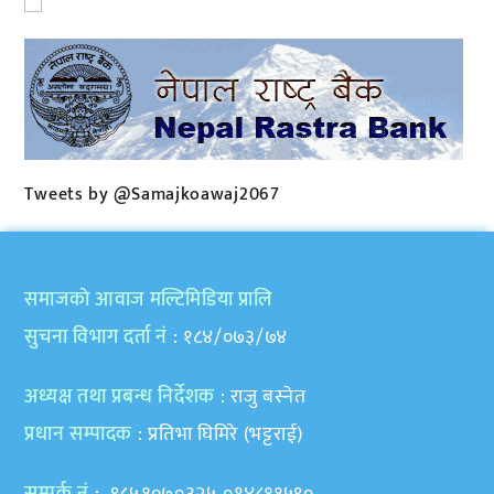
Tweets by @Samajkoawaj2067
समाजकाे आवाज मल्टिमिडिया प्रालि
सुचना विभाग दर्ता नं
: १८४/०७३/७४
अध्यक्ष तथा प्रबन्ध निर्देशक
: राजु बस्नेत
प्रधान सम्पादक
: प्रतिभा घिमिरे (भट्टराई)
सम्पर्क नं
: ९८५१०७०३२५,०१४८११५९०