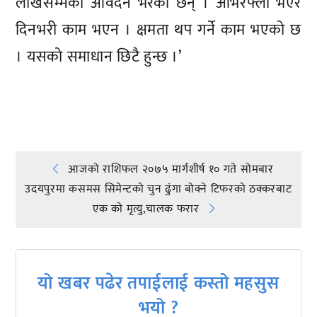
लाखसम्मको आवेदन भरेका छन् । ओभरफ्लो भएर
दिनभरी काम भएन । क्षमता थप गर्ने काम भएको छ
। यसको समाधान छिटै हुन्छ ।’
प्रतिक्रिया दिनुहोस्
Post
आजको राशिफल २०७५ मार्गशीर्ष १० गते सोमबार
उदयपुरमा कसमस सिमेन्टको चुन ढुंगा बोक्ने टिफरको ठक्करबाट
navigation
एक काे मृत्यु,चालक फरार
यो खबर पढेर तपाईलाई कस्तो महसुस
भयो ?