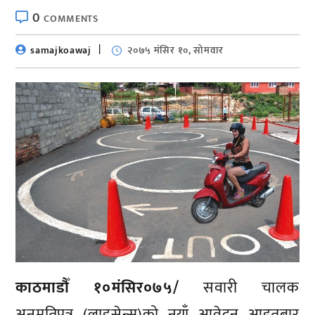
0
COMMENTS
samajkoawaj
२०७५ मंसिर १०, सोमवार
काठमाडौँ १०मंसिर०७५/
सवारी चालक
अनुमतिपत्र (लाइसेन्स)को नयाँ आवेदन आइतबार