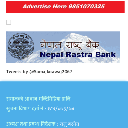
Tweets by @Samajkoawaj2067
समाजकाे आवाज मल्टिमिडिया प्रालि
सुचना विभाग दर्ता नं
: १८४/०७३/७४
अध्यक्ष तथा प्रबन्ध निर्देशक
: राजु बस्नेत