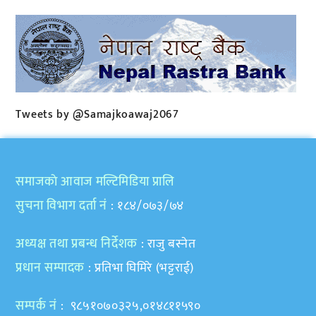
Tweets by @Samajkoawaj2067
समाजकाे आवाज मल्टिमिडिया प्रालि
सुचना विभाग दर्ता नं
: १८४/०७३/७४
अध्यक्ष तथा प्रबन्ध निर्देशक
: राजु बस्नेत
प्रधान सम्पादक
: प्रतिभा घिमिरे (भट्टराई)
सम्पर्क नं
: ९८५१०७०३२५,०१४८११५९०