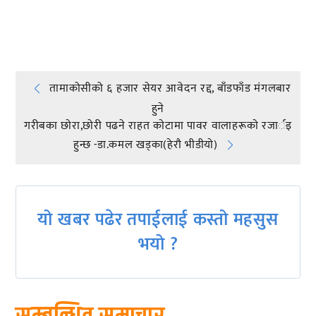
प्रतिक्रिया दिनुहोस्
Post
तामाकोसीको ६ हजार सेयर आवेदन रद्द, बाँडफाँड मंगलबार
हुने
navigation
गरीबका छाेरा,छाेरी पढने राहत काेटामा पावर वालाहरूकाे रजार्इ
हुन्छ -डा.कमल खड्का(हेराै भीडीयाे)
यो खबर पढेर तपाईलाई कस्तो महसुस
भयो ?