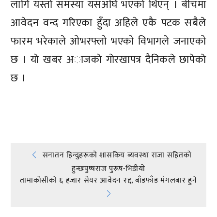
लागि यस्तो समस्या यसअघि भएको थिएन् । बीचमा
आवेदन वन्द गरिएका हुँदा अहिले एकै पटक सबैले
फारम भरेकाले ओभरफ्लो भएको विभागले जनाएको
छ । याे खबर अाजकाे गाेरखापत्र दैनिकले छापेकाे
छ ।
प्रतिक्रिया दिनुहोस्
Post
सनातन हिन्दुहरूकाे शासकिय ब्यवस्था राजा सहितकाे
हुन्छःपुष्षराज पुरूष-भिडीयाे
navigation
तामाकोसीको ६ हजार सेयर आवेदन रद्द, बाँडफाँड मंगलबार हुने