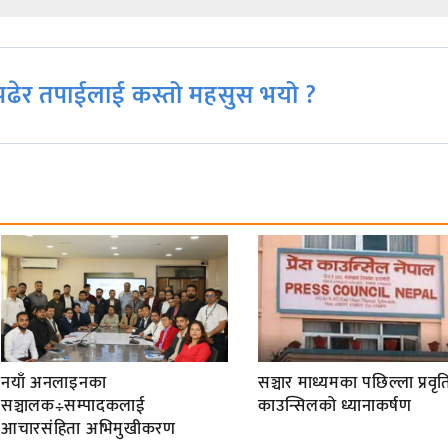
ढेर तपाईलाई कस्तो महसुस भयो ?
नयाँ अनलाइनका
सञ्चार माध्यमका पछिल्ला प्रवृति
सञ्चालक÷सम्पादकलाई
काउन्सिलको ध्यानाकर्षण
आचारसंहिता अभिमुखीकरण