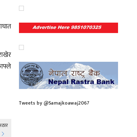
याघात
राखेर
फ्ले
Tweets by @Samajkoawaj2067
 अठार