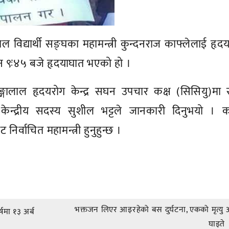
ाल विद्यार्थी सङ्घका महामन्त्री कुन्दनराज काफ्लेलाई हृद
 ९ः४५ बजे हृदयाघात भएको हो ।
ङ्गालाल हृदयरोग केन्द्र सघन उपचार कक्ष (सिसियु)मा 
ेन्द्रीय सदस्य सुशील भट्टले जानकारी दिनुभयो । का
िर्वाचित महामन्त्री हुनुहुन्छ ।
भक्तजन लिएर आइरहेको बस दुर्घटना, एकको मृत्यु
्षमा १३ अर्ब
घाइते