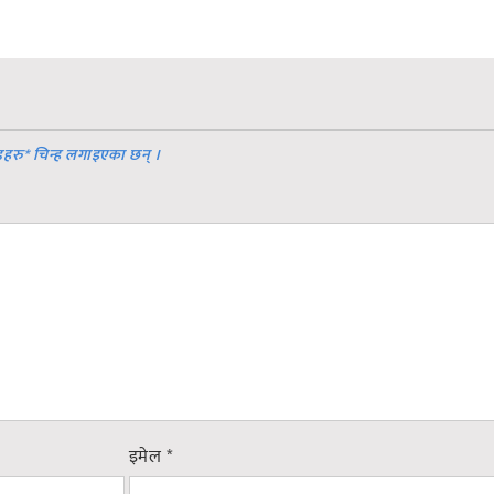
डहरु
*
चिन्ह लगाइएका छन् ।
इमेल
*