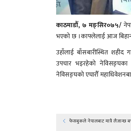
काठमाडौँ, ७ मङ्सिर०७५/
नेप
भएको छ ।काफ्लेलाई आज बिहान
उहाँलाई बाँसबारीस्थित शहीद ग
उपचार भइरहेको नेविसङ्घका क
नेविसङ्घको एघारौँ महाधिवेशनबाट न
प्रतिक्रिया दिनुहोस्
Post
फेसबुकले नेपालबाट मात्रै लैजान्छ बर