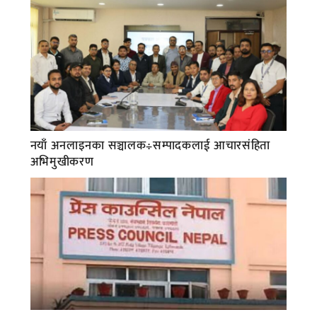
नयाँ अनलाइनका सञ्चालक÷सम्पादकलाई आचारसंहिता
अभिमुखीकरण