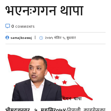
भएनःगगन थापा
0
COMMENTS
samajkoawaj
२०७५ मंसिर ५, बुधवार
भीमदत्तनगर, ५ मङ्सिर०७४/
नेपाली काङ्ग्रेसका