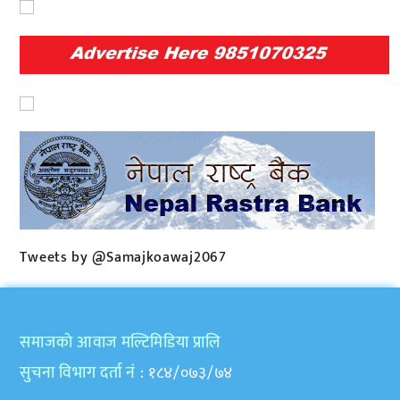
Tweets by @Samajkoawaj2067
समाजकाे आवाज मल्टिमिडिया प्रालि
सुचना विभाग दर्ता नं
: १८४/०७३/७४