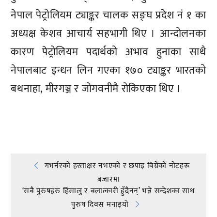
नेपाल पेट्रोलियम ट्याङ्कर चालक सङ्घ प्रदेश नं १ का
अध्यक्ष केशव आचार्य सहभागी थिए । आन्दोलनका
कारण पेट्रोलियम पदार्थको अभाव हुनाका साथै
नेपालबाट इन्धन लिन गएका १७० ट्याङ्कर भारतको
बथनाहा, मीरगञ्ज र जोगवनीमै रोकिएका थिए ।
प्रतिक्रिया दिनुहोस्
Post
गभर्नरकाे हस्ताक्षर नभएकाे र छपाइ बिग्रेकाे नाेटहरू
बजारमा
navigation
‘सबै पुरुषहरु हिंसालु र बलात्कारी हुँदैनन्’ भन्ने सन्देशका साथ
पुरुष दिवस मनाइयाे