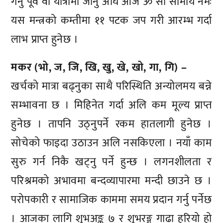
गर्नु पूर्व वा यात्रामा जानु अघि आज ॐ सों सोमाय नमः
यस मन्त्रको कम्तीमा ११ पटक जप गरी आरम्भ गर्दा
लाभ प्राप्त हुनेछ ।
मकर (भो, ज, जि, खि, खु, खे, खो, गा, गि) –
खर्चको मात्रा बढ्नुका साथै परिस्थिति अन्योलमय बन्ने
सम्भावना छ । मिहिनेत गर्दा अलि कम मूल्य प्राप्त
हुनेछ । तापनि उठ्नुपर्ने रकम हातलागी हुनेछ ।
सोचेको फाइदा उठाउन अलि नसकिएला । नयाँ काम
सुरु गर्न निकै खट्नु पर्ने हुन्छ । लगनशीलता र
परिश्रमको अभावमा बन्दव्यापारमा मन्दी छाउने छ ।
परोपकारी र सामाजिक काममा समय प्रदान गर्नु पर्नेछ
। आजका लागि शुभअङ्क ७ र शुभरङ्ग गाढा हरियो हो