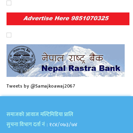
Tweets by @Samajkoawaj2067
समाजकाे आवाज मल्टिमिडिया प्रालि
सुचना विभाग दर्ता नं
: १८४/०७३/७४