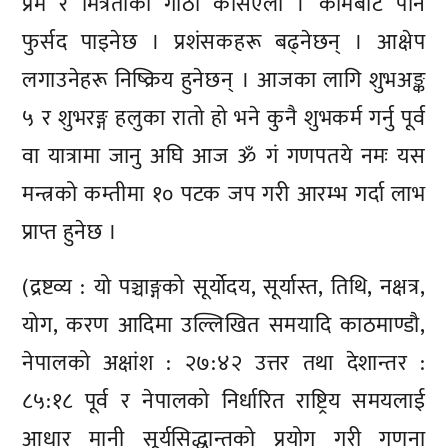
प्रेम र मित्रताको गाँठो कसिएला । कामबाट पनि
फुर्सद पाइनेछ । प्रशंसकहरू बढ्नेछन् । आक्षेप
लगाउनेहरू निष्क्रिय हुनेछन् । आजका लागि शुभअङ्क
५ र शुभरङ्ग हलुका रातो हो भने कुनै शुभकर्म गर्नु पूर्व
वा यात्रामा जानु अघि आज ॐ गं गणपतये नमः यस
मन्त्रको कम्तीमा १० पटक जप गरी आरम्भ गर्दा लाभ
प्राप्त हुनेछ ।
(द्रष्टव्य : यो पञ्चाङ्गको सूर्योदय, सूर्यास्त, तिथि, नक्षत्र,
योग, करण आदिमा उल्लिखित समयादि काठमाण्डौ,
नेपालको अक्षांश : २७:४२ उत्तर तथा देशान्तर :
८५:१८ पूर्व र नेपालको निर्धारित राष्ट्रिय समयलाई
आधार मानी सूर्यसिद्धान्तको प्रयोग गरी गणना