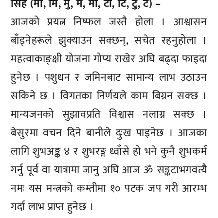
सिंह (मा, मि, मु, मे, मो, टा, टि, टु, टे) –
आजको प्रयत्न निष्फल जस्तै होला । आश्वासन
बाँड्नेहरूले झुक्याउन सक्छन्, सचेत रहनुहोला ।
महत्वाकाङ्क्षी योजना गोप्य राखेर अघि बढ्दा फाइदा
हुनेछ । पशुधन र जमिनबाट सामान्य लाभ उठाउन
सकिने छ । विगतका निर्णयले काम बिग्रन सक्छ ।
मान्यजनको सुझावप्रति विश्वास नलाग्न सक्छ ।
बेसुरमा वचन दिने बानीले दुःख पाइनेछ । आजका
लागि शुभअङ्क ४ र शुभरङ्ग ध्वाँसे हो भने कुनै शुभकर्म
गर्नु पूर्व वा यात्रामा जानु अघि आज ॐ सङ्कटाभगवत्यैै
नमः यस मन्त्रको कम्तीमा १० पटक जप गरी आरम्भ
गर्दा लाभ प्राप्त हुनेछ ।