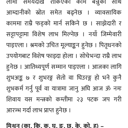
लामो समयदेखि रोकिएको काम बन्नुका साथै
आम्दानीको स्रोत समेत बढ्नेछ । व्यावसायिक
काममा राम्रै फड्को मार्न सकिने छ । साझेदारी र
सट्टापट्टामा विशेष लाभ मिल्नेछ । नयाँ जिम्मेवारी
पाइएला । श्रमको उचित मूल्याङ्कन हुनेछ । पितृधनको
उपयोगबाट विशेष फाइदा होला । सोचेभन्दा राम्रै लाभ
हुनेछ । आतिथ्यपूर्ण सम्मान पाइएला । आजका लागि
शुभअङ्क ७ र शुभरङ्ग सेतो वा घिउरङ्ग हो भने कुनै
शुभकर्म गर्नु पूर्व वा यात्रामा जानु अघि आज ॐ नमः
शिवाय यस मन्त्रको कम्तीमा २३ पटक जप गरी
आरम्भ गर्दा लाभ प्राप्त हुनेछ ।
मिथुन (का, कि, कु, घ, ङ, छ, के, को, ह) –