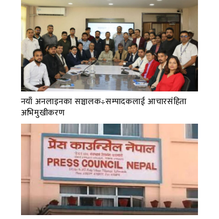
नयाँ अनलाइनका सञ्चालक÷सम्पादकलाई आचारसंहिता
अभिमुखीकरण