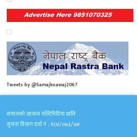
Tweets by @Samajkoawaj2067
समाजकाे आवाज मल्टिमिडिया प्रालि
सुचना विभाग दर्ता नं
: १८४/०७३/७४