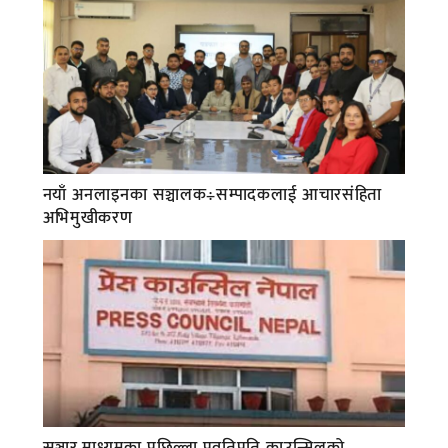
नयाँ अनलाइनका सञ्चालक÷सम्पादकलाई आचारसंहिता
अभिमुखीकरण