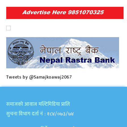
Tweets by @Samajkoawaj2067
समाजकाे आवाज मल्टिमिडिया प्रालि
सुचना विभाग दर्ता नं
: १८४/०७३/७४