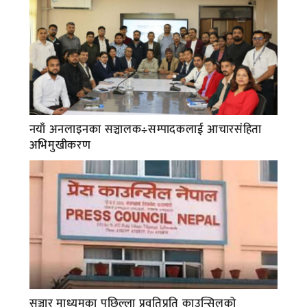
नयाँ अनलाइनका सञ्चालक÷सम्पादकलाई आचारसंहिता
अभिमुखीकरण
सञ्चार माध्यमका पछिल्ला प्रवृतिप्रति काउन्सिलको