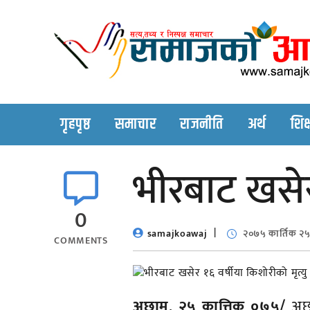
Skip
to
content
गृहपृष्ठ
समाचार
राजनीति
अर्थ
शिक्
भीरबाट खसेर 
0
samajkoawaj
२०७५ कार्तिक २
COMMENTS
अछाम, २५ कात्तिक ०७५/
अछा