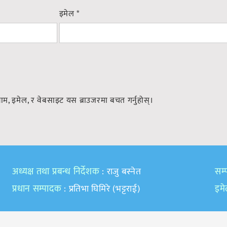
इमेल
*
नाम, इमेल, र वेबसाइट यस ब्राउजरमा बचत गर्नुहोस्।
अध्यक्ष तथा प्रबन्ध निर्देशक
: राजु बस्नेत
सम्प
प्रधान सम्पादक
: प्रतिभा घिमिरे (भट्टराई)
इम