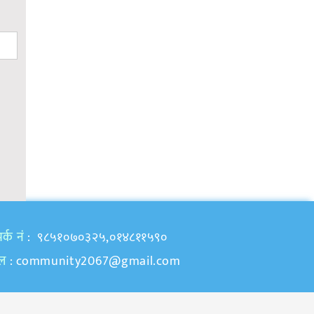
र्क नं
: ९८५१०७०३२५,०१४८११५९०
ेल
:
community2067@gmail.com