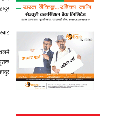
ादुर
ीरबाट
थलमै
मृतक
ादुर