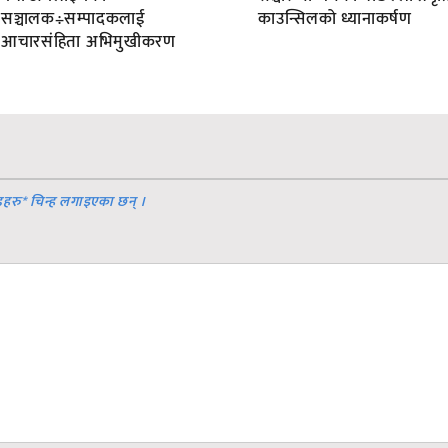
सञ्चालक÷सम्पादकलाई
काउन्सिलको ध्यानाकर्षण
आचारसंहिता अभिमुखीकरण
डहरु
*
चिन्ह लगाइएका छन् ।