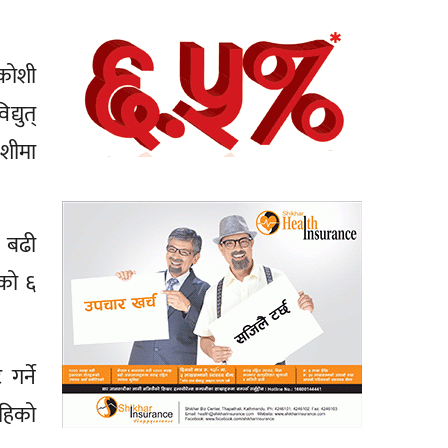
ाकोशी
्युत्
ोशीमा
 बढी
को ६
र्ने
हिको