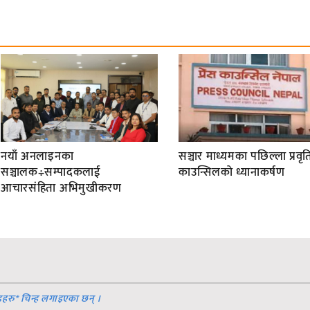
नयाँ अनलाइनका
सञ्चार माध्यमका पछिल्ला प्रवृति
सञ्चालक÷सम्पादकलाई
काउन्सिलको ध्यानाकर्षण
आचारसंहिता अभिमुखीकरण
डहरु
*
चिन्ह लगाइएका छन् ।