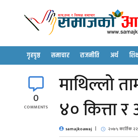
Skip
to
content
गृहपृष्ठ
समाचार
राजनीति
अर्थ
शिक्
माथिल्लो त
0
४० कित्ता र
COMMENTS
samajkoawaj
२०७५ कार्तिक २२