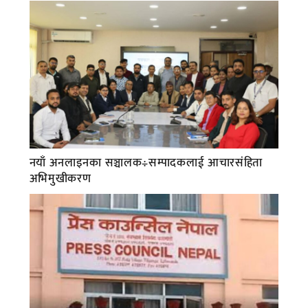
नयाँ अनलाइनका सञ्चालक÷सम्पादकलाई आचारसंहिता
अभिमुखीकरण