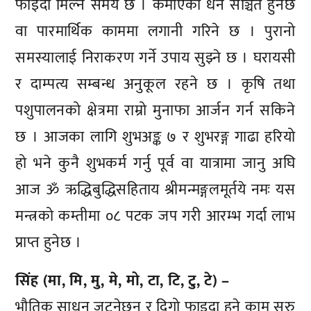
फाइदा मिल्ने समय छ । कमाएको धन सञ्चित हुनेछ
वा पारमार्थिक काममा लगानी गरिने छ । पुरानो
समस्यालाई निराकरण गर्ने उपाय सुझ्ने छ । घरायसी
र दाम्पत्य सम्बन्ध अनुकूल रहने छ । कृषि तथा
पशुपालनको क्षेत्रमा राम्रो मुनाफा आर्जन गर्न सकिने
छ । आजका लागि शुभअङ्क ७ र शुभरङ्ग गाढा हरियो
हो भने कुनै शुभकर्म गर्नु पूर्व वा यात्रामा जानु अघि
आज ॐ ऋद्धिबुद्धिसहिताय श्रीमन्मङ्गलमूर्तये नमः यस
मन्त्रको कम्तीमा ०८ पटक जप गरी आरम्भ गर्दा लाभ
प्राप्त हुनेछ ।
सिंह (मा, मि, मु, मे, मो, टा, टि, टु, टे) –
भौतिक साधन जुट्नेछन् र दिगो फाइदा हुने काम सुरु