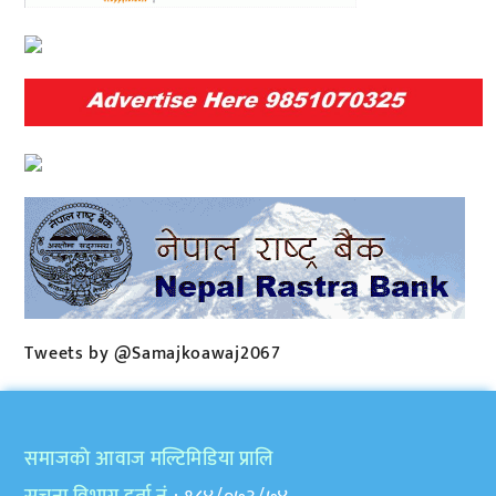
Tweets by @Samajkoawaj2067
समाजकाे आवाज मल्टिमिडिया प्रालि