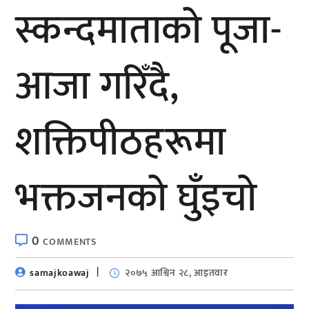
स्कन्दमाताको पूजा-
आजा गरिँदै,
शक्तिपीठहरूमा
भक्तजनको घुँइचो
0
COMMENTS
samajkoawaj
२०७५ आश्विन २८, आइतवार