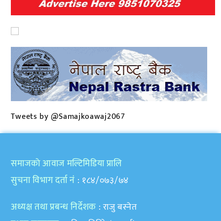
Tweets by @Samajkoawaj2067
समाजकाे आवाज मल्टिमिडिया प्रालि
सुचना विभाग दर्ता नं
: १८४/०७३/७४
अध्यक्ष तथा प्रबन्ध निर्देशक
: राजु बस्नेत