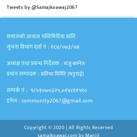
Tweets by @Samajkoawaj2067
समाजकाे आवाज मल्टिमिडिया प्रालि
सुचना विभाग दर्ता नं
: १८४/०७३/७४
अध्यक्ष तथा प्रबन्ध निर्देशक
: राजु बस्नेत
प्रधान सम्पादक
: प्रतिभा घिमिरे (भट्टराई)
सम्पर्क नं
: ९८५१०७०३२५,०१४८११५९०
इमेल
:
community2067@gmail.com
Copyright © 2020 | All Rights Reserved
samajkoawaj.com by
Manjil