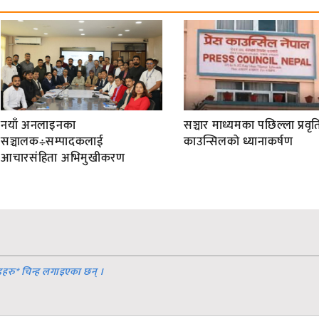
नयाँ अनलाइनका
सञ्चार माध्यमका पछिल्ला प्रवृति
सञ्चालक÷सम्पादकलाई
काउन्सिलको ध्यानाकर्षण
आचारसंहिता अभिमुखीकरण
डहरु
*
चिन्ह लगाइएका छन् ।