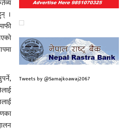
्तव्य
ुन् ।
माफी
 गएको
लापमा
र्ने,
Tweets by @Samajkoawaj2067
तिलाई
कालाई
करणका
्चालन