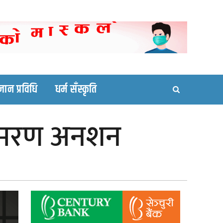
ortal site
्ञान प्रविधि
धर्म सँस्कृति
रे आमरण अनशन