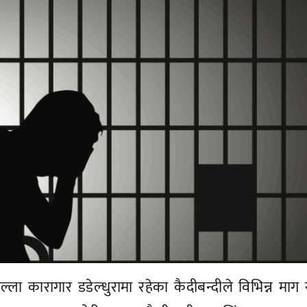
्ला कारागार डडेल्धुरामा रहेका कैदीबन्दीले विभिन्न माग र