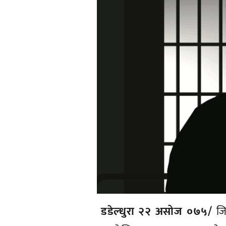
डडेल्धुरा २२ असोज ०७५/
जिल