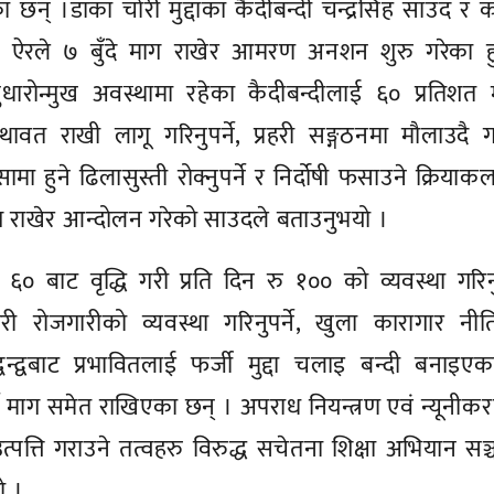
।डाका चोरी मुद्दाका कैदीबन्दी चन्द्रसिंह साउद र कर
सिंह ऐरले ७ बुँदे माग राखेर आमरण अनशन शुरु गरेका ह
ोन्मुख अवस्थामा रहेका कैदीबन्दीलाई ६० प्रतिशत 
थावत राखी लागू गरिनुपर्ने, प्रहरी सङ्गठनमा मौलाउदै
ैलसामा हुने ढिलासुस्ती रोक्नुपर्ने र निर्दोषी फसाउने क्रियाक
माग राखेर आन्दोलन गरेको साउदले बताउनुभयो ।
० बाट वृद्धि गरी प्रति दिन रु १०० को व्यवस्था गरिनुप
 गरी रोजगारीको व्यवस्था गरिनुपर्ने, खुला कारागार नी
रद्वन्द्वबाट प्रभावितलाई फर्जी मुद्दा चलाइ बन्दी बनाइए
ने माग समेत राखिएका छन् । अपराध नियन्त्रण एवं न्यूनी
्ति गराउने तत्वहरु विरुद्ध सचेतना शिक्षा अभियान सञ
ो ।