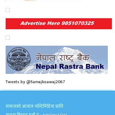
Tweets by @Samajkoawaj2067
समाजकाे आवाज मल्टिमिडिया प्रालि