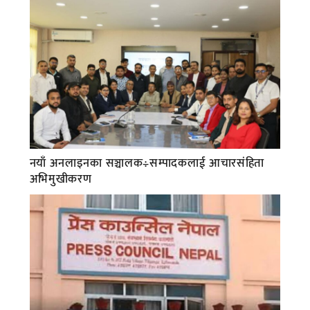
नयाँ अनलाइनका सञ्चालक÷सम्पादकलाई आचारसंहिता
अभिमुखीकरण