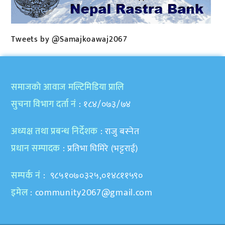
Tweets by @Samajkoawaj2067
समाजकाे आवाज मल्टिमिडिया प्रालि
सुचना विभाग दर्ता नं
: १८४/०७३/७४
अध्यक्ष तथा प्रबन्ध निर्देशक
: राजु बस्नेत
प्रधान सम्पादक
: प्रतिभा घिमिरे (भट्टराई)
सम्पर्क नं
: ९८५१०७०३२५,०१४८११५९०
इमेल
:
community2067@gmail.com