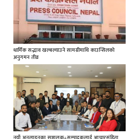
धार्मिक सद्भाव खल्बल्याउने सामग्रीमाथि काउन्सिलको
अनुगमन तीव्र
नयाँ अनलाइनका सञ्चालक÷सम्पादकलाई आचारसंहिता