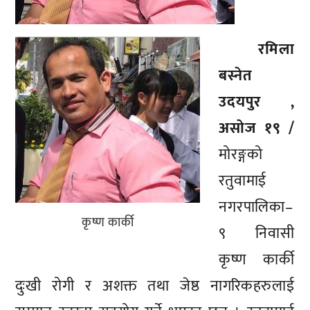
रमिला
बस्नेत
उदयपुर ,
असाेज १९ /
मोरङ्गको
रतुवामाई
नगरपालिका–
कृष्ण कार्की
९ निवासी
कृष्ण कार्की
दुःखी रोगी र अशक्त तथा जेष्ठ नागरिकहरुलाई