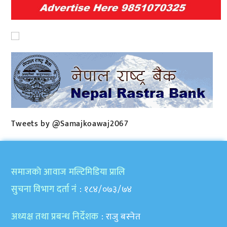
Tweets by @Samajkoawaj2067
समाजकाे आवाज मल्टिमिडिया प्रालि
सुचना विभाग दर्ता नं
: १८४/०७३/७४
अध्यक्ष तथा प्रबन्ध निर्देशक
: राजु बस्नेत