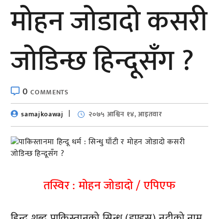
मोहन जोडादो कसरी
जोडिन्छ हिन्दूसँग ?
0
COMMENTS
samajkoawaj
२०७५ आश्विन १४, आइतवार
तस्विर : मोहन जोडादो / एपिएफ
हिन्दू शब्द पाकिस्तानको सिन्धु (इण्डस) नदीको नाम