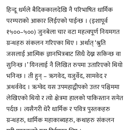
हिन्दू धर्मले बैदिककालदेखि नै परिभाषित धार्मिक
परम्पराको आकार लिईएको पाईन्छ । (इशापूर्व
१५००–५००) जुनबेला चार वटा महत्वपूर्ण नियमगत
ग्रन्थहरु संकलन गरिएका थिए । अर्थात् ‘श्रुति
जसलाई आत्मिक ज्ञानभित्रबाट सिधै देख्न सकिन्छ वा
सुनिन्छ ।’ यिनलाई नै लिखित रुपमा उतारिएको थियो
भनिन्छ । ती हुन् – ऋगवेद, यजुर्वेद, सामवेद र
अथर्ववेद । ऋग्वेद यस उपमहाद्वीपको उत्तर पश्चिममा
लेखिएको थियो र त्यो क्षेत्रमा हालको पाकिस्तान समेत
पर्दछ । त्यसैगरी धेरै धार्मिक र पवित्र पुस्तकहरु
ग्रन्थहरु, धार्मिक महाकाब्यहरु, कथाहरु संकलन