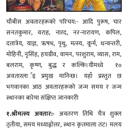
चौबीस अवतारहरूकाे परिचय:- आदि पुरूष, चार
सनतकुमार, वराह, नारद, नर-नारायण, कपिल,
दत्तात्रेय, याज्ञ, ऋषभ, पृथु, मत्स्य, कूर्म, धन्वन्तरी,
मोहिनी, नृसिंह, हयग्रीव, वामन, परशुराम, व्यास, राम,
बलराम, कृष्ण, बुद्ध र कल्कि।यीमध्ये १०
अवतारलार्इ प्रमुख मानिन्छ। यहाँ प्रस्तुत छ
भगवानका आठ अवतारहरूकाे जन्म समय र जन्म
स्थानका बारेमा संक्षिप्त जानकारीः
१.श्रीमत्स्य अवतार:-
अवतरण तिथि चैत्र शुक्ल
तृतीया, समय मध्‍याह्नोत्तर, स्थान कृतमाला तट। मलय