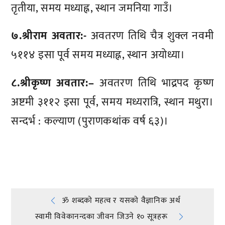
तृतीया, समय मध्याह्न, स्थान जमनिया गाउँ।
७.श्रीराम अवतार:-
अवतरण तिथि चैत्र शुक्ल नवमी
५११४ इसा पूर्व समय मध्याह्न, स्थान अयोध्या।
८.श्रीकृष्ण अवतार:–
अवतरण तिथि भाद्रपद कृष्ण
अष्टमी ३११२ इसा पूर्व, समय मध्यरात्रि, स्थान मथुरा।
सन्दर्भ : कल्याण (पुराणकथांक वर्ष ६३)।
प्रतिक्रिया दिनुहोस्
Post
ॐ शब्दकाे महत्व र यसकाे वैज्ञानिक अर्थ
स्वामी विवेकानन्दका जीवन जिउने १० सूत्रहरू