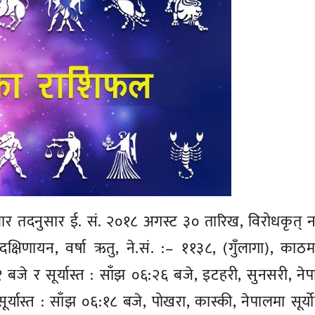
ीबार तदनुसार ई. सं. २०१८ अगस्ट ३० तारिख, विरोधकृत्
क्षिणायन, वर्षा ऋतु, ने.सं. :– ११३८, (गुँलागा), काठमा
 बजे र सूर्यास्त : साँझ ०६:२६ बजे, इटहरी, सुनसरी, ने
र्यास्त : साँझ ०६:१८ बजे, पोखरा, कास्की, नेपालमा सूर्य