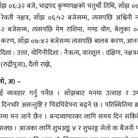
ाँझ ०६:३२ बजे, भाद्रपद कृष्णपक्षको चतुर्थी तिथि, साँझ 
रेवती नक्षत्र, साँझ ०६:५२ बजेसम्म, त्यसपछि अश्विनी नक्
:५२ बजेसम्म, त्यसपछि मेष राशिमा, गण्ड योग, बेलुका 
 बब करण, साँझ ०७:४२ बजेसम्म त्यसपछि बालब करण, आनन
न्द्रदिशा : उत्तर, योगिनीदिशा : नैऋत्य, वारशूल : दक्षिण, नक्षत्
ुद्रीपूजा), दैलो राख्ने,
 लो, अ) –
व्यवहार गर्नु पर्नेछ । साँझबाट मनमा उत्साह र उमङ
नभरि असन्तुष्टि र चिडचिडेपना बढ्ने छ । परिस्थितिमा क
ा मन जाने छैन । बन्दव्यापारका लागि समय दिन सकिंद
नसक्छ । आजका लागि शुभअङ्क ४ र शुभरङ्ग सेतो वा बैजनी प