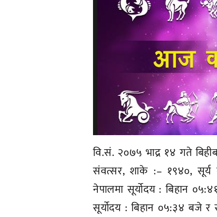
वि.सं. २०७५ भाद्र १४ गते बिह
संवत्सर, शाके :– १९४०, सूर्य द
नेपालमा सूर्योदय : बिहान ०५:४१
सूर्योदय : बिहान ०५:३४ बजे र सू