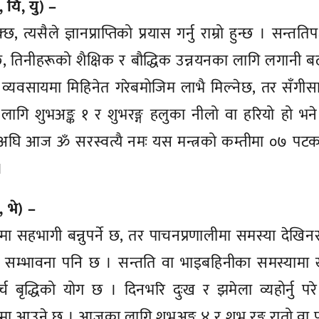
, यि, यु) –
छ, त्यसैले ज्ञानप्राप्तिको प्रयास गर्नु राम्रो हुन्छ । सन्तति
केत छ, तिनीहरूको शैक्षिक र बौद्धिक उन्नयनका लागि लगानी ब
्यवसायमा मिहिनेत गरेबमोजिम लाभै मिल्नेछ, तर सँगीस
ागि शुभअङ्क १ र शुभरङ्ग हलुका नीलो वा हरियो हो भने
ा जानु अघि आज ॐ सरस्वत्यै नमः यस मन्त्रको कम्तीमा ०७ प
।
, भे) –
सहभागी बन्नुपर्ने छ, तर पाचनप्रणालीमा समस्या देखि
 सम्भावना पनि छ । सन्तति वा भाइबहिनीका समस्यामा ख
बृद्धिको योग छ । दिनभरि दुःख र झमेला व्यहोर्नु पर
 आउने छ । आजका लागि शुभअङ्क ४ र शुभ रङ्ग रातो वा प