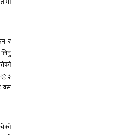
्तीमा
ाठन र
 लिनु
रतिको
ङ्क ३
मः यस
ोचेको