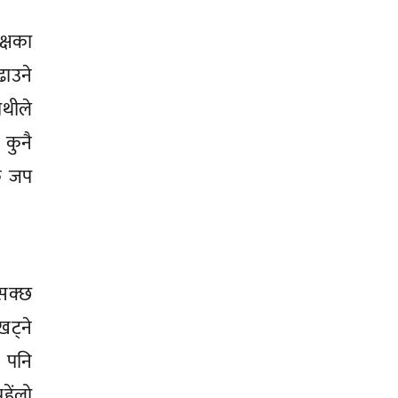
पक्षका
ढाउने
ाथीले
 कुनै
टक जप
नसक्छ
ट्ने
े पनि
हेंलो