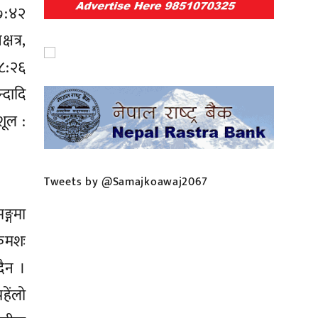
०७:४२
षत्र,
०८:२६
्दादि
रशूल :
Tweets by @Samajkoawaj2067
्गमा
्रमशः
ैन ।
हेंलो