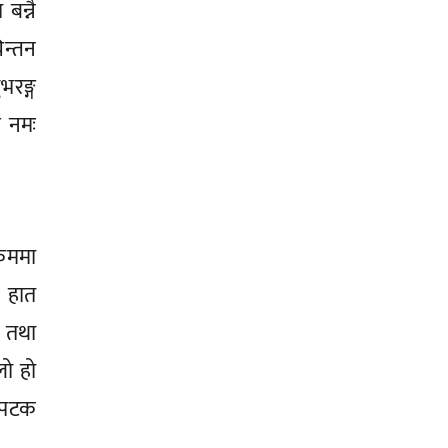
बन्नै
िन्तन
भरङ्ग
ै नमः
रममा
म हात
ग तथा
लो हो
९ पटक