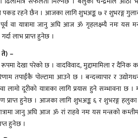
मा ढिलोमात्र सफलता मिल्नेछ । बेलुका चन्द्रमाले आठौं 
 पकड रहने छैन । आजका लागि शुभअङ्क ७ र शुभरङ्ग गुला
नु पूर्व वा यात्रामा जानु अघि आज ॐ गृहलक्ष्म्यै नमः यस मन्
दा लाभ प्राप्त हुनेछ ।
, ते) –
ूपमा देखा परेको छ । वादविवाद, मुद्दामामिला र दैनिक 
रिणाम तपाईंकै पोल्टामा आउने छ । बन्दव्यापार र उद्योगधन
ा लामो दूरीको यात्राका लागि प्रयास हुने सम्भावना छ ।
 प्राप्त हुनेछ । आजका लागि शुभअङ्क ६ र शुभरङ्ग हलुका
वा यात्रामा जानु अघि आज ॐ रां राहवे नमः यस मन्त्रको कम्ती
प्त हुनेछ ।