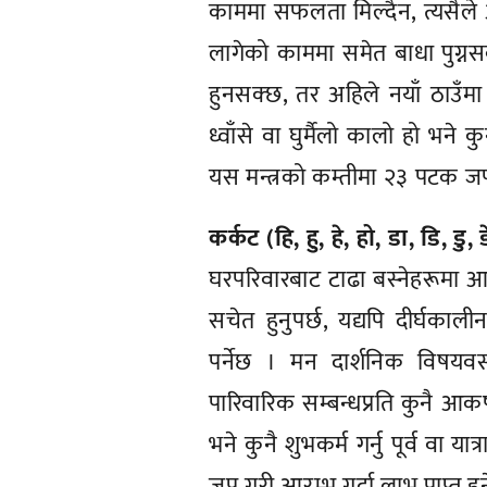
काममा सफलता मिल्दैन, त्यसैले आल
लागेको काममा समेत बाधा पुग्नसक
हुनसक्छ, तर अहिले नयाँ ठाउँमा
ध्वाँसे वा घुर्मैलो कालो हो भने क
यस मन्त्रको कम्तीमा २३ पटक जप ग
कर्कट (हि, हु, हे, हो, डा, डि, डु, 
घरपरिवारबाट टाढा बस्नेहरूमा
सचेत हुनुपर्छ, यद्यपि दीर्घकाली
पर्नेछ । मन दार्शनिक विषयवस्तु
पारिवारिक सम्बन्धप्रति कुनै आकर
भने कुनै शुभकर्म गर्नु पूर्व वा
जप गरी आरम्भ गर्दा लाभ प्राप्त हु