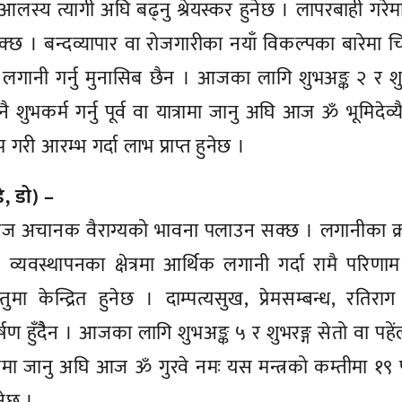
स्य त्यागी अघि बढ्नु श्रेयस्कर हुनेछ । लापरबाही गरेमा 
्छ । बन्दव्यापार वा रोजगारीका नयाँ विकल्पका बारेमा च
 लगानी गर्नु मुनासिब छैन । आजका लागि शुभअङ्क २ र शु
ुनै शुभकर्म गर्नु पूर्व वा यात्रामा जानु अघि आज ॐ भूमिदेव्य
री आरम्भ गर्दा लाभ प्राप्त हुनेछ ।
डे, डो) –
 आज अचानक वैराग्यको भावना पलाउन सक्छ । लगानीका क्
न व्यवस्थापनका क्षेत्रमा आर्थिक लगानी गर्दा रामै परिणा
मा केन्द्रित हुनेछ । दाम्पत्यसुख, प्रेमसम्बन्ध, रतिरा
्षण हुँदैैन । आजका लागि शुभअङ्क ५ र शुभरङ्ग सेतो वा पहें
 यात्रामा जानु अघि आज ॐ गुरवे नमः यस मन्त्रको कम्तीमा १
नेछ ।