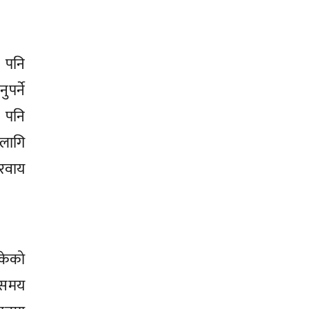
ा पनि
पर्ने
 पनि
लागि
ैरवाय
सकेको
े समय