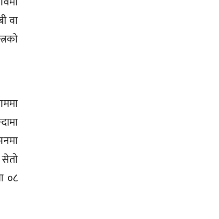
भावमा
बी वा
त्रको
काममा
्दामा
 मनमा
 सेतो
मा ०८