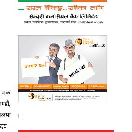
 नामक
ण्डौ,
पालमा
ोदय :