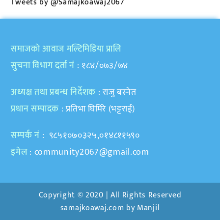
Tweets by @Samajkoawaj2067
समाजकाे आवाज मल्टिमिडिया प्रालि
सुचना विभाग दर्ता नं
: १८४/०७३/७४
अध्यक्ष तथा प्रबन्ध निर्देशक
: राजु बस्नेत
प्रधान सम्पादक
: प्रतिभा घिमिरे (भट्टराई)
सम्पर्क नं
: ९८५१०७०३२५,०१४८११५९०
इमेल
:
community2067@gmail.com
Copyright © 2020 | All Rights Reserved
samajkoawaj.com by
Manjil