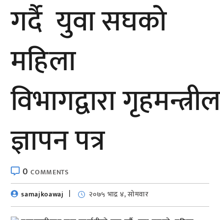
गर्दै युवा सघकाे
महिला
विभागद्वारा गृहमन्त्री
ज्ञापन पत्र
0
COMMENTS
samajkoawaj
२०७५ भाद्र ४, सोमवार