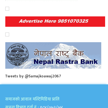
Tweets by @Samajkoawaj2067
समाजकाे आवाज मल्टिमिडिया प्रालि
सुचना विभाग दर्ता नं
: १८४/०७३/७४