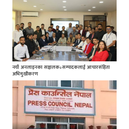
नयाँ अनलाइनका सञ्चालक÷सम्पादकलाई आचारसंहिता
अभिमुखीकरण