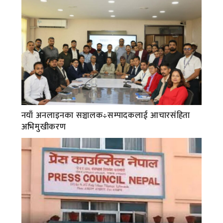
नयाँ अनलाइनका सञ्चालक÷सम्पादकलाई आचारसंहिता
अभिमुखीकरण