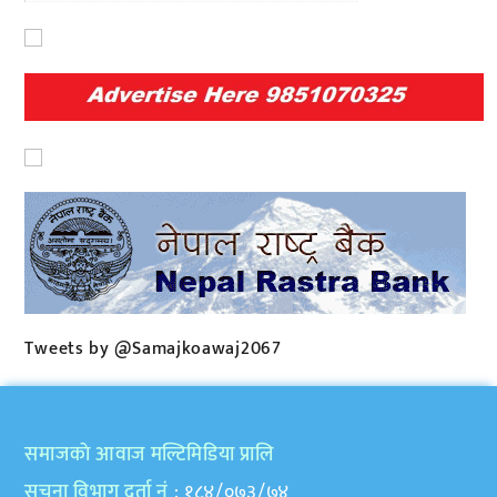
Tweets by @Samajkoawaj2067
समाजकाे आवाज मल्टिमिडिया प्रालि
सुचना विभाग दर्ता नं
: १८४/०७३/७४