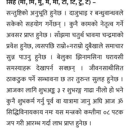
सिंह (मा, मि, मु, मे, मो, टा, टि, टु, टे) –
सन्तुष्टिको अनुभूति हुनेछ । दाजुभाइ र बन्धुवान्धवले
सकेको सहयोग गर्नेछन् । कुनै कामको नेतृत्व गर्ने
अवसर प्राप्त हुनेछ । साँझमा चतुर्थ भावमा चन्द्रमाको
प्रवेश हुनेछ, त्यसपछि राम्रो÷नराम्रो दुबैखाले समाचार
सुन्न पाउनु हुनेछ । बेलुका झिनामसिना घरायसी
समस्याहरू देखापर्न सक्छन् । जीवनसाथीसित
ठाकठुक पर्ने सम्भावना छ तर तुरुन्त सुलह हुनेछ ।
आजका लागि शुभअङ्क ३ र शुभरङ्ग गाढा नीलो हो भने
कुनै शुभकर्म गर्नु पूर्व वा यात्रामा जानु अघि आज ॐ
सिद्धिविनायकाय नमः यस मन्त्रको कम्तीमा ०८ पटक
जप गरी आरम्भ गर्दा लाभ प्राप्त हुनेछ ।