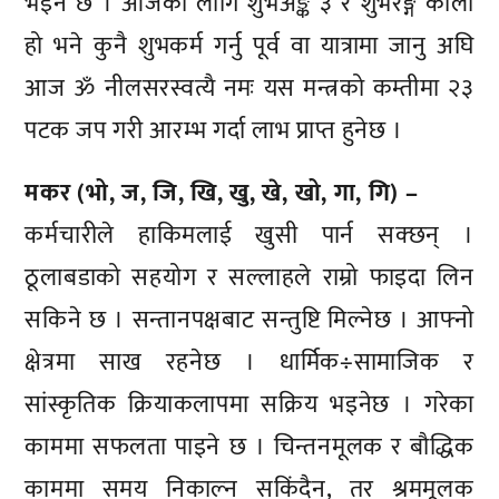
भइने छ । आजका लागि शुभअङ्क ३ र शुभरङ्ग कालो
हो भने कुनै शुभकर्म गर्नु पूर्व वा यात्रामा जानु अघि
आज ॐ नीलसरस्वत्यै नमः यस मन्त्रको कम्तीमा २३
पटक जप गरी आरम्भ गर्दा लाभ प्राप्त हुनेछ ।
मकर (भो, ज, जि, खि, खु, खे, खो, गा, गि) –
कर्मचारीले हाकिमलाई खुसी पार्न सक्छन् ।
ठूलाबडाको सहयोग र सल्लाहले राम्रो फाइदा लिन
सकिने छ । सन्तानपक्षबाट सन्तुष्टि मिल्नेछ । आफ्नो
क्षेत्रमा साख रहनेछ । धार्मिक÷सामाजिक र
सांस्कृतिक क्रियाकलापमा सक्रिय भइनेछ । गरेका
काममा सफलता पाइने छ । चिन्तनमूलक र बौद्धिक
काममा समय निकाल्न सकिंदैन, तर श्रममूलक