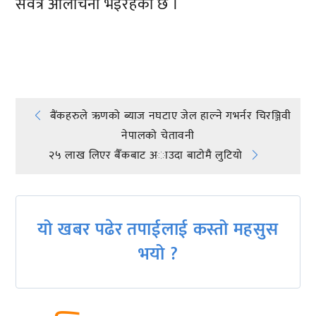
सर्वत्र आलोचना भइरहेको छ ।
प्रतिक्रिया दिनुहोस्
Post
बैंकहरुले ऋणको ब्याज नघटाए जेल हाल्ने गभर्नर चिरञ्जिवी
नेपालकाे चेतावनी
navigation
२५ लाख लिएर बैँकबाट अाउदा बाटाेमै लुटियो
यो खबर पढेर तपाईलाई कस्तो महसुस
भयो ?