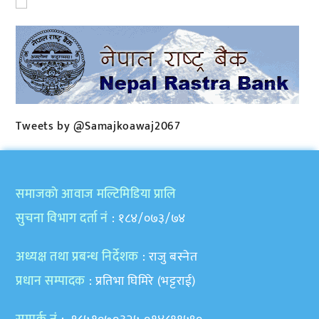
Tweets by @Samajkoawaj2067
समाजकाे आवाज मल्टिमिडिया प्रालि
सुचना विभाग दर्ता नं
: १८४/०७३/७४
अध्यक्ष तथा प्रबन्ध निर्देशक
: राजु बस्नेत
प्रधान सम्पादक
: प्रतिभा घिमिरे (भट्टराई)