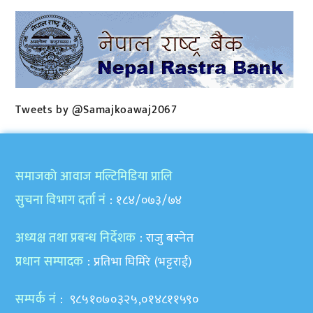
Tweets by @Samajkoawaj2067
समाजकाे आवाज मल्टिमिडिया प्रालि
सुचना विभाग दर्ता नं
: १८४/०७३/७४
अध्यक्ष तथा प्रबन्ध निर्देशक
: राजु बस्नेत
प्रधान सम्पादक
: प्रतिभा घिमिरे (भट्टराई)
सम्पर्क नं
: ९८५१०७०३२५,०१४८११५९०