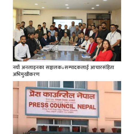
नयाँ अनलाइनका सञ्चालक÷सम्पादकलाई आचारसंहिता
अभिमुखीकरण