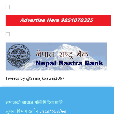
Tweets by @Samajkoawaj2067
समाजकाे आवाज मल्टिमिडिया प्रालि
सुचना विभाग दर्ता नं
: १८४/०७३/७४