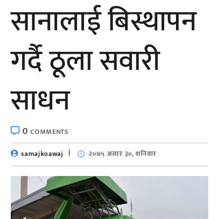
सानालाई बिस्थापन
गर्दै ठूला सवारी
साधन
0
COMMENTS
samajkoawaj
२०७५ असार ३०, शनिवार