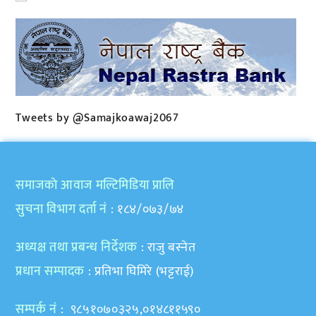
Tweets by @Samajkoawaj2067
समाजकाे आवाज मल्टिमिडिया प्रालि
सुचना विभाग दर्ता नं
: १८४/०७३/७४
अध्यक्ष तथा प्रबन्ध निर्देशक
: राजु बस्नेत
प्रधान सम्पादक
: प्रतिभा घिमिरे (भट्टराई)
सम्पर्क नं
: ९८५१०७०३२५,०१४८११५९०