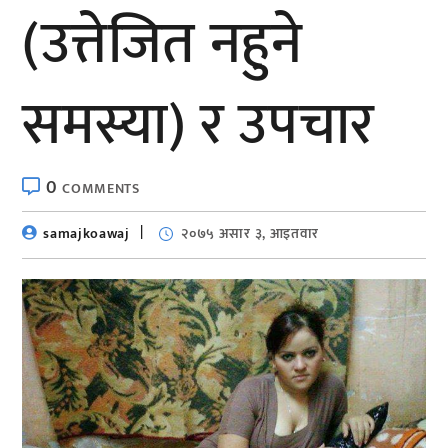
(उत्तेजित नहुने
समस्या) र उपचार
0
COMMENTS
samajkoawaj
२०७५ असार ३, आइतवार