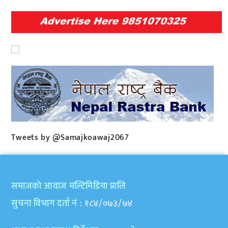
Tweets by @Samajkoawaj2067
समाजकाे आवाज मल्टिमिडिया प्रालि
सुचना विभाग दर्ता नं
: १८४/०७३/७४