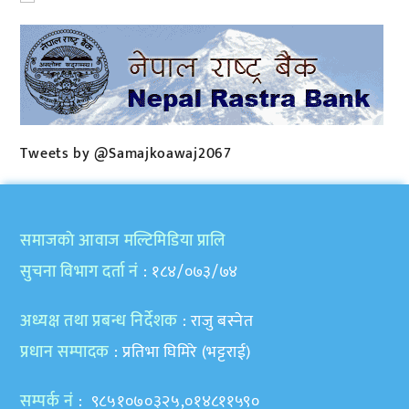
Tweets by @Samajkoawaj2067
समाजकाे आवाज मल्टिमिडिया प्रालि
सुचना विभाग दर्ता नं
: १८४/०७३/७४
अध्यक्ष तथा प्रबन्ध निर्देशक
: राजु बस्नेत
प्रधान सम्पादक
: प्रतिभा घिमिरे (भट्टराई)
सम्पर्क नं
: ९८५१०७०३२५,०१४८११५९०