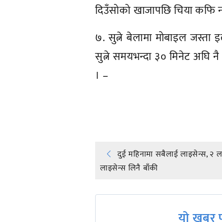
दिउँसोको खाजापछि चिया कफि न
७. सुत्ने बेलामा मोबाइल जस्ता इ
सुत्ने समयभन्दा ३० मिनेट अघि नै
। –
प्रतिक्रिया दिनुहोस्
Post
दुई महिनामा सबैलाई लाइसेन्स, २
लाइसेन्स लिनै बाँकी
navigation
यो खबर प