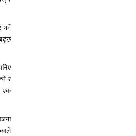
गर्ने
 बढ्छ
 भनिए
्ने र
दा एक
तेजना
एकाले