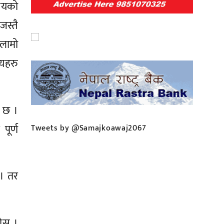
मयको
जस्तै
लामो
ायहरु
क छ ।
पूर्ण
Tweets by @Samajkoawaj2067
 । तर
ोस् ।