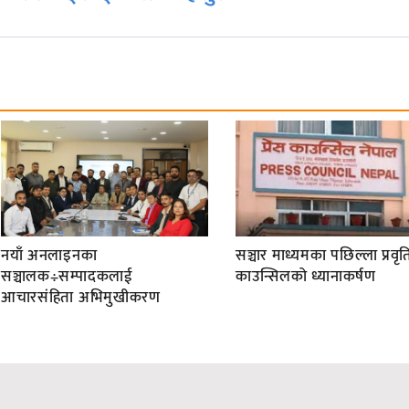
नयाँ अनलाइनका
सञ्चार माध्यमका पछिल्ला प्रवृति
सञ्चालक÷सम्पादकलाई
काउन्सिलको ध्यानाकर्षण
आचारसंहिता अभिमुखीकरण