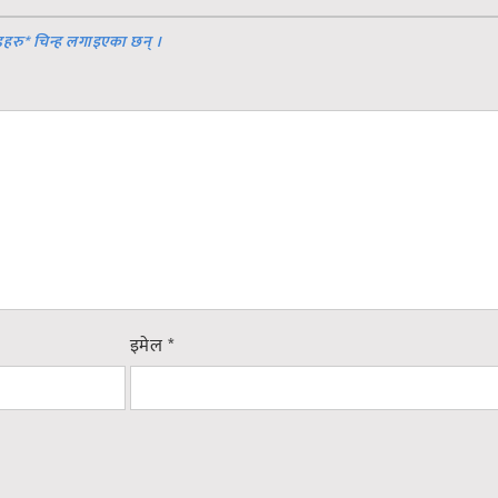
डहरु
*
चिन्ह लगाइएका छन् ।
इमेल
*