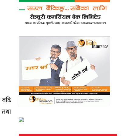
ा बढि
क तथा