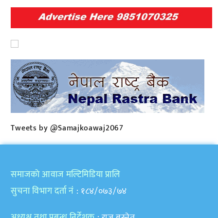
Tweets by @Samajkoawaj2067
समाजकाे आवाज मल्टिमिडिया प्रालि
सुचना विभाग दर्ता नं
: १८४/०७३/७४
अध्यक्ष तथा प्रबन्ध निर्देशक
: राजु बस्नेत