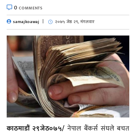
0
COMMENTS
samajkoawaj
२०७५ जेष्ठ २९, मंगलवार
काठमाडौं २९जेठ०७५/
नेपाल बैंकर्स संघले बचत