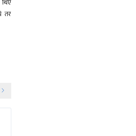
ा थिए
थे तर