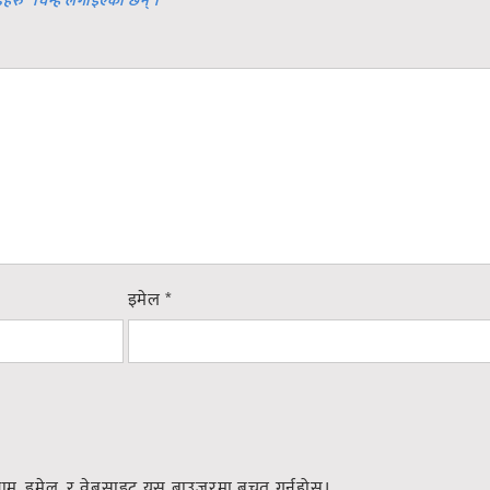
डहरु
*
चिन्ह लगाइएका छन् ।
इमेल
*
नाम, इमेल, र वेबसाइट यस ब्राउजरमा बचत गर्नुहोस्।