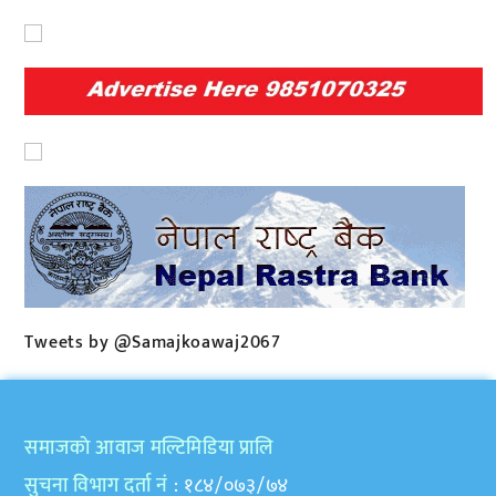
Tweets by @Samajkoawaj2067
समाजकाे आवाज मल्टिमिडिया प्रालि
सुचना विभाग दर्ता नं
: १८४/०७३/७४