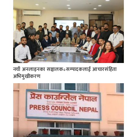
नयाँ अनलाइनका सञ्चालक÷सम्पादकलाई आचारसंहिता
अभिमुखीकरण