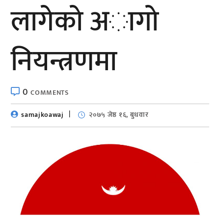
लागेकाे अागाे
नियन्त्रणमा
0
COMMENTS
samajkoawaj
२०७५ जेष्ठ १६, बुधवार