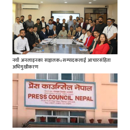
नयाँ अनलाइनका सञ्चालक÷सम्पादकलाई आचारसंहिता
अभिमुखीकरण