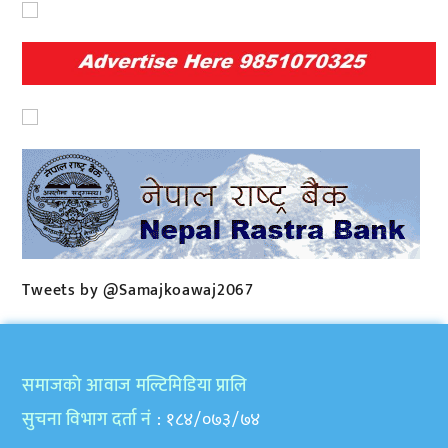
Tweets by @Samajkoawaj2067
समाजकाे आवाज मल्टिमिडिया प्रालि
सुचना विभाग दर्ता नं
: १८४/०७३/७४