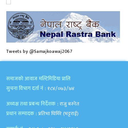
Tweets by @Samajkoawaj2067
समाजकाे आवाज मल्टिमिडिया प्रालि
सुचना विभाग दर्ता नं
: १८४/०७३/७४
अध्यक्ष तथा प्रबन्ध निर्देशक
: राजु बस्नेत
प्रधान सम्पादक
: प्रतिभा घिमिरे (भट्टराई)