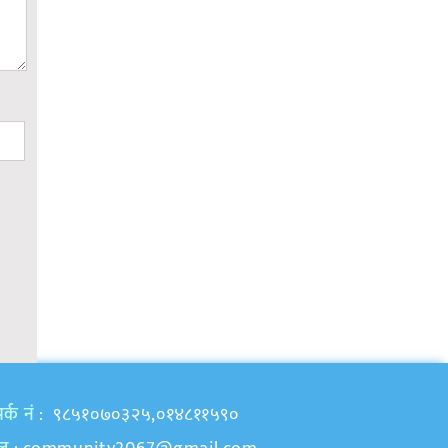
र्क नं
: ९८५१०७०३२५,०१४८११५९०