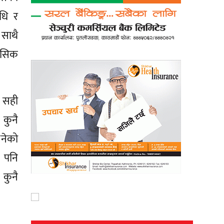
षधि र
साथै
ानसिक
ै सही
 कुनै
भनेको
ै पनि
 कुनै