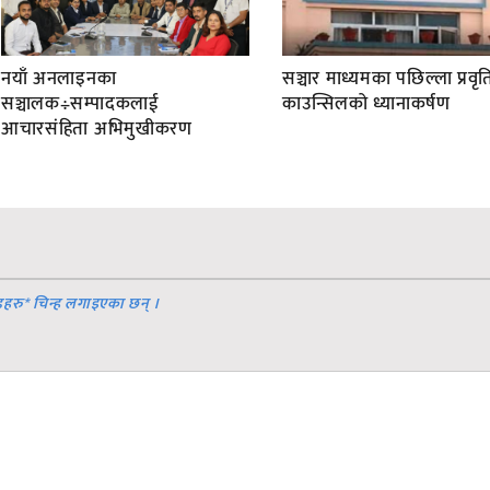
नयाँ अनलाइनका
सञ्चार माध्यमका पछिल्ला प्रवृति
सञ्चालक÷सम्पादकलाई
काउन्सिलको ध्यानाकर्षण
आचारसंहिता अभिमुखीकरण
डहरु
*
चिन्ह लगाइएका छन् ।