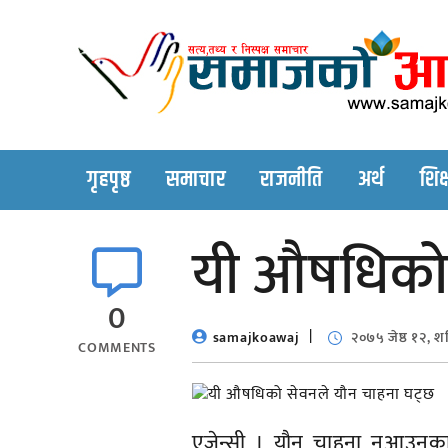
Skip
to
content
गृहपृष्ठ
समाचार
राजनीति
अर्थ
शिक्
यी औषधिको 
0
samajkoawaj
२०७५ जेष्ठ १२, श
COMMENTS
एजेन्सी । यौन चाहना नआउनुका