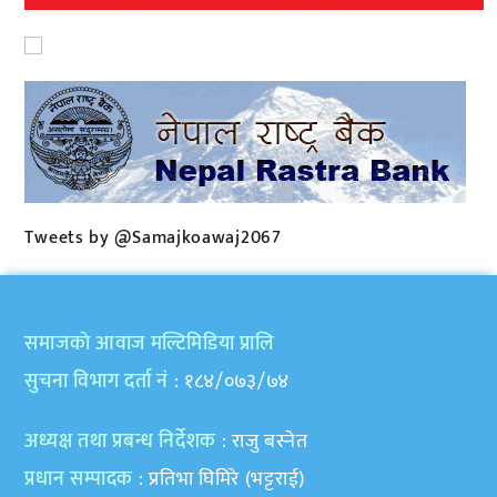
Tweets by @Samajkoawaj2067
समाजकाे आवाज मल्टिमिडिया प्रालि
सुचना विभाग दर्ता नं
: १८४/०७३/७४
अध्यक्ष तथा प्रबन्ध निर्देशक
: राजु बस्नेत
प्रधान सम्पादक
: प्रतिभा घिमिरे (भट्टराई)