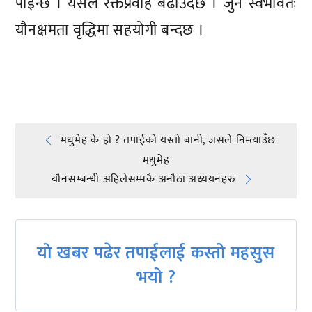
पाइन्छ । यसले रक्तप्रवाह बढाउँदछ । जुन स्वभावतः
यौनक्षमता वृद्धिमा सहयोगी बन्दछ ।
प्रतिक्रिया दिनुहोस्
Post
मधुमेह के हो ? तपाईको यस्तो बानी, जसले निम्त्याउँछ
मधुमेह
navigation
यौनसम्बन्धी अहिलेसम्मकै अनौठा अध्ययनहरु
यो खबर पढेर तपाईलाई कस्तो महसुस
भयो ?