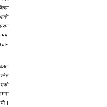
 बिषय
ेशकाे
नुसरण
्रममा
्रधान
 ढकाल
स्नेत
ुभएको
कामना
योे ।