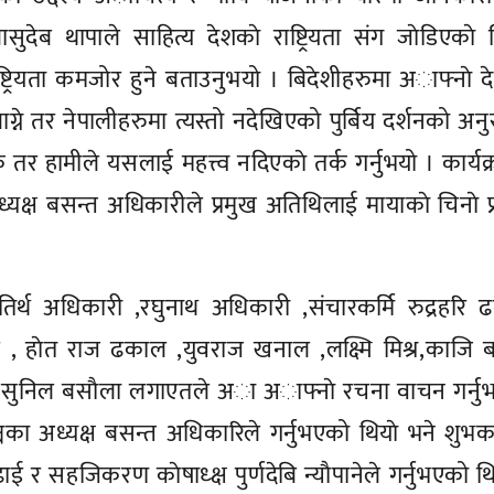
ेब थापाले साहित्य देशकाे राष्ट्रियता संग जाेडिएकाे
ट्रियता कमजोर हुने बताउनुभयो । बिदेशीहरुमा अाफ्नाे द
े लाग्ने तर नेपालीहरुमा त्यस्तो नदेखिएको पुर्बिय दर्शनको अ
तर हामीले यसलाई महत्त्व नदिएकाे तर्क गर्नुभयो । कार्यक
ध्यक्ष बसन्त अधिकारीले प्रमुख अतिथिलाई मायाकाे चिनाे प
रु तिर्थ अधिकारी ,रघुनाथ अधिकारी ,संचारकर्मि रुद्रहरि
, हाेत राज ढकाल ,युवराज खनाल ,लक्ष्मि मिश्र,काजि ब
इ ,सुनिल बसाैला लगाएतले अा अाफ्नाे रचना वाचन गर्न
मञ्चका अध्यक्ष बसन्त अधिकारिले गर्नुभएको थियाे भने शुभ
ई र सहजिकरण काेषाध्क्ष पुर्णदेबि न्याैपानेले गर्नुभएको थि