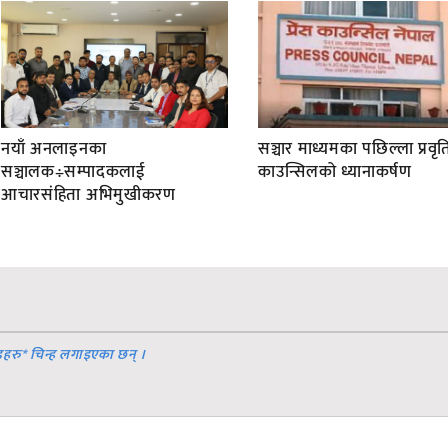
नयाँ अनलाइनका
सञ्चार माध्यमका पछिल्ला प्रवृति
सञ्चालक÷सम्पादकलाई
काउन्सिलको ध्यानाकर्षण
आचारसंहिता अभिमुखीकरण
डहरु
*
चिन्ह लगाइएका छन् ।