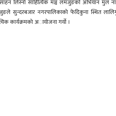
ाेत्साहन लिस्नाे साहित्यिक मञ्च लमजुङको अभियान मुल न
जुङले सुन्दरबजार नगरपालिकाकाे फेदिकुना स्थित लालिग
िक कार्यक्रमकाे अायाेजना गर्याे ।