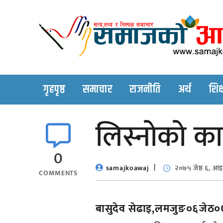
Skip
to
content
गृहपृष्ठ
समाचार
राजनीति
अर्थ
शिक्
लिस्नाेकाे क
0
samajkoawaj
२०७५ जेष्ठ ६, आ
COMMENTS
बासुदेव सेढाइ,लमजुङ०६जेठ