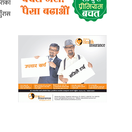
ाराका
ुँरास