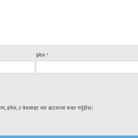
इमेल
*
नाम, इमेल, र वेबसाइट यस ब्राउजरमा बचत गर्नुहोस्।