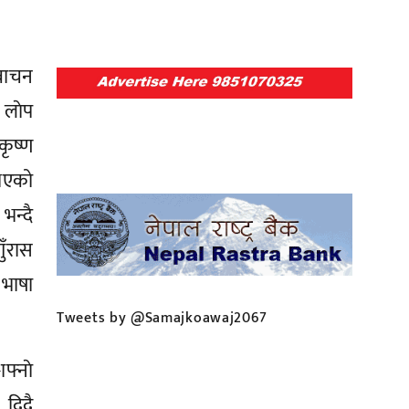
वाचन
 लाेप
कृष्ण
 भएको
भन्दै
ुँरास
 भाषा
Tweets by @Samajkoawaj2067
फ्नाे
 दिदै