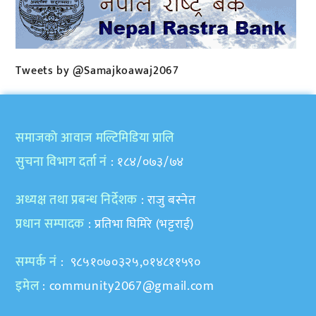
Tweets by @Samajkoawaj2067
समाजकाे आवाज मल्टिमिडिया प्रालि
सुचना विभाग दर्ता नं
: १८४/०७३/७४
अध्यक्ष तथा प्रबन्ध निर्देशक
: राजु बस्नेत
प्रधान सम्पादक
: प्रतिभा घिमिरे (भट्टराई)
सम्पर्क नं
: ९८५१०७०३२५,०१४८११५९०
इमेल
:
community2067@gmail.com