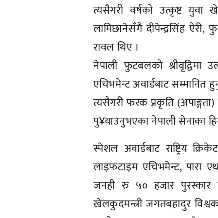
त्यसैगरी वर्षको उत्कृष्ट यु
लामिछानेसँगै दीपेन्द्रसिंह ऐरी,
रावल थिए ।
नेपाली फुटबलको श्रीवृद्विम
एचिभमेन्ट अवार्डबाट सम्मानित हु
त्यसैगरी फरक प्रकृति (अपाङ्गता
पु¥याउनुभएका नेपाली सेनाका हि
स्पेशल अवार्डबाट राष्ट्रिय क
लाइफटाइम एचिभमेन्ट, पारा एथल
जनही रु ५० हजार पुरस्कार 
खेलकुदमन्त्री जगतबहादुर विश्वक