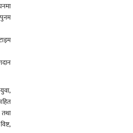
नयनमा
 पुनम
टाइम
ोगदान
युवा,
ीसहित
 तथा
िष्ट,