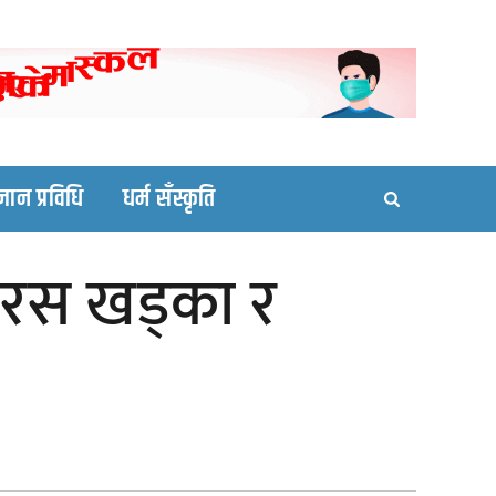
ortal site
्ञान प्रविधि
धर्म सँस्कृति
 पारस खड्का र