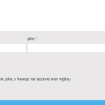
इमेल
*
नाम, इमेल, र वेबसाइट यस ब्राउजरमा बचत गर्नुहोस्।