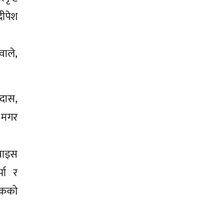
दीपेश
वाले,
 दास,
ा मगर
्वाइस
्पा र
्षकको