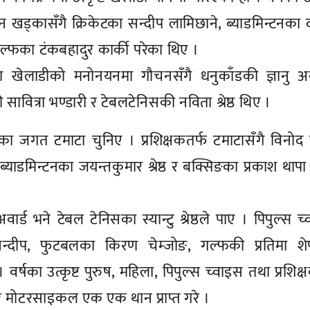
खड्कासँगै क्रिकेटका सन्दीप लामिछाने, ब्याडमिन्टनका 
 र गल्फका टंकबहादुर कार्की परेका थिए ।
हिला खेलाडीको मनोनयनमा गौचनसँगै धनुकाँडकी ज्ञानु अ
सावित्रा भण्डारी र टेबलटेनिसकी नविता श्रेष्ठ थिए ।
िकेटका जगत टमाटा चुनिए । प्रशिक्षकतर्फ टमाटासँगै विनोद
याडमिन्टनका जयन्तकुमार श्रेष्ठ र बक्सिङका प्रकाश थाप
ार्ड भने टेबल टेनिसका स्यान्टु श्रेष्ठले पाए । पिपुल्स च
ा सन्दीप, फुटबलका किरण चेम्जोङ, गल्फकी प्रतिमा शेर
 वर्षका उत्कृष्ट पुरुष, महिला, पिपुल्स च्वाइस तथा प्रशिक
र मोटरसाइकल एक एक थान प्राप्त गरे ।