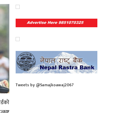
Tweets by @Samajkoawaj2067
र्डको
कृष्ट