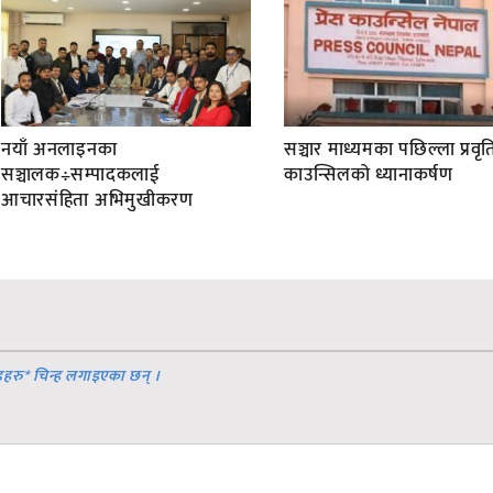
नयाँ अनलाइनका
सञ्चार माध्यमका पछिल्ला प्रवृति
सञ्चालक÷सम्पादकलाई
काउन्सिलको ध्यानाकर्षण
आचारसंहिता अभिमुखीकरण
डहरु
*
चिन्ह लगाइएका छन् ।