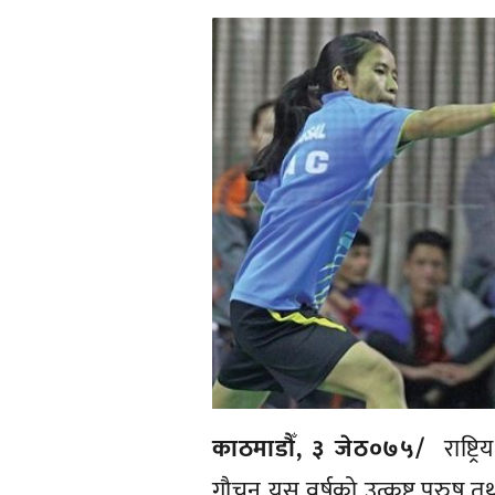
काठमाडौँ, ३ जेठ०७५/
राष्ट्
गौचन यस वर्षको उत्कृष्ट पुरुष