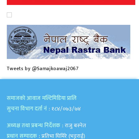
Tweets by @Samajkoawaj2067
समाजकाे आवाज मल्टिमिडिया प्रालि
सुचना विभाग दर्ता नं
: १८४/०७३/७४
अध्यक्ष तथा प्रबन्ध निर्देशक
: राजु बस्नेत
प्रधान सम्पादक
: प्रतिभा घिमिरे (भट्टराई)