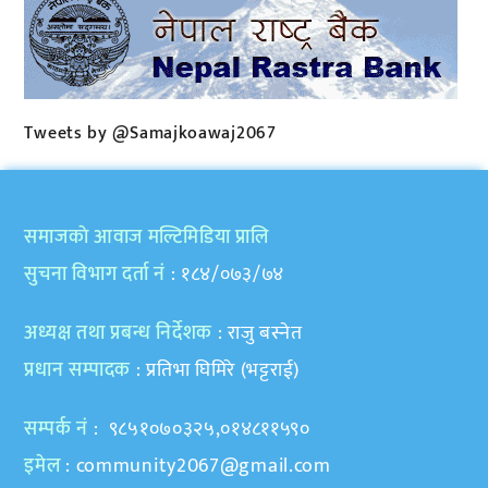
Tweets by @Samajkoawaj2067
समाजकाे आवाज मल्टिमिडिया प्रालि
सुचना विभाग दर्ता नं
: १८४/०७३/७४
अध्यक्ष तथा प्रबन्ध निर्देशक
: राजु बस्नेत
प्रधान सम्पादक
: प्रतिभा घिमिरे (भट्टराई)
सम्पर्क नं
: ९८५१०७०३२५,०१४८११५९०
इमेल
:
community2067@gmail.com