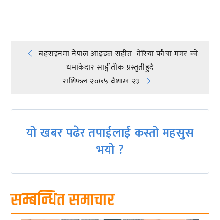
प्रतिक्रिया दिनुहोस्
Post
बहराइनमा नेपाल आइडल सहीत तेरिया फौजा मगर काे
धमाकेदार साङ्गीतीक प्रस्तुतीहुदै
navigation
राशिफल २०७५ वैशाख २३
यो खबर पढेर तपाईलाई कस्तो महसुस
भयो ?
सम्बन्धित समाचार