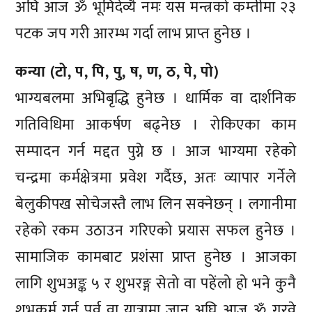
अघि आज ॐ भूमिदेव्यै नमः यस मन्त्रको कम्तीमा २३
पटक जप गरी आरम्भ गर्दा लाभ प्राप्त हुनेछ ।
कन्या (टो, प, पि, पु, ष, ण, ठ, पे, पो)
भाग्यबलमा अभिबृद्धि हुनेछ । धार्मिक वा दार्शनिक
गतिविधिमा आकर्षण बढ्नेछ । रोकिएका काम
सम्पादन गर्न मद्दत पुग्ने छ । आज भाग्यमा रहेको
चन्द्रमा कर्मक्षेत्रमा प्रवेश गर्दैछ, अतः व्यापार गर्नेले
बेलुकीपख सोचेजस्तै लाभ लिन सक्नेछन् । लगानीमा
रहेको रकम उठाउन गरिएको प्रयास सफल हुनेछ ।
सामाजिक कामबाट प्रशंसा प्राप्त हुनेछ । आजका
लागि शुभअङ्क ५ र शुभरङ्ग सेतो वा पहेंलो हो भने कुनै
शुभकर्म गर्नु पूर्व वा यात्रामा जानु अघि आज ॐ गुरवे