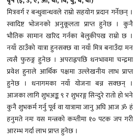
बृष (इ, उ, ए, ओ, बा, बि, बु, बे, बो)
मित्रवर्ग र बन्धुवान्धवले राम्रो सहयोग प्रदान गर्नेछन् ।
स्वादिष्ट भोजनको अनुकूलता प्राप्त हुनेछ । कुनै
भौतिक सामान खरिद गर्नका बेलुकीपख राम्रो छ ।
नयाँ ठाउँको यात्रा हुनसक्छ वा नयाँ मित्र बनाउँदा मन
त्यसै फुरुङ्ग हुनेछ । अपराह्नपछि धनभावमा चन्द्रमा
प्रवेश हुनाले आर्थिक पक्षमा उल्लेखनीय लाभ प्राप्त
हुनेछ । धनागमका नयाँ योजना बन्न सक्छन् ।
आजका लागि शुभअङ्क ९ र शुभरङ्ग सिन्दुरे रातो हो भने
कुनै शुभकर्म गर्नु पूर्व वा यात्रामा जानु अघि आज ॐ हं
हनुमते नमः यस मन्त्रको कम्तीमा १० पटक जप गरी
आरम्भ गर्दा लाभ प्राप्त हुनेछ ।