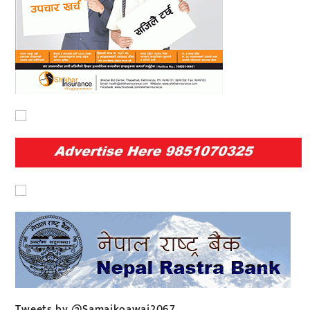
Tweets by @Samajkoawaj2067