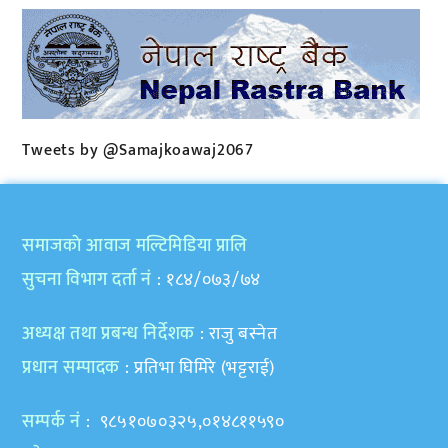
Tweets by @Samajkoawaj2067
समाजकाे आवाज मल्टिमिडिया प्रालि
सुचना विभाग दर्ता नं
: १८४/०७३/७४
अध्यक्ष तथा प्रबन्ध निर्देशक
: राजु बस्नेत
प्रधान सम्पादक
: प्रतिभा घिमिरे (भट्टराई)
सम्पर्क नं
: ९८५१०७०३२५,०१४८११५९०