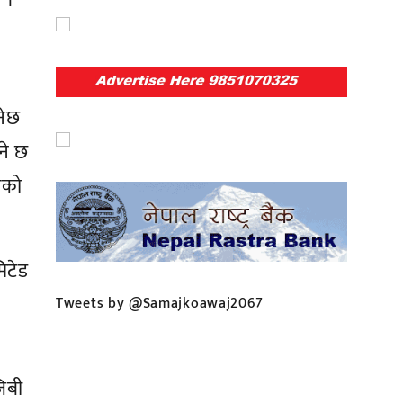
ो ।
नेछ
ने छ
एको
िटेड
Tweets by @Samajkoawaj2067
जिबी