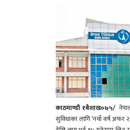
काठमाण्डाै १बैशाख०७५/
नेपा
सुविधाका लागि ‘नयाँ वर्ष अफ