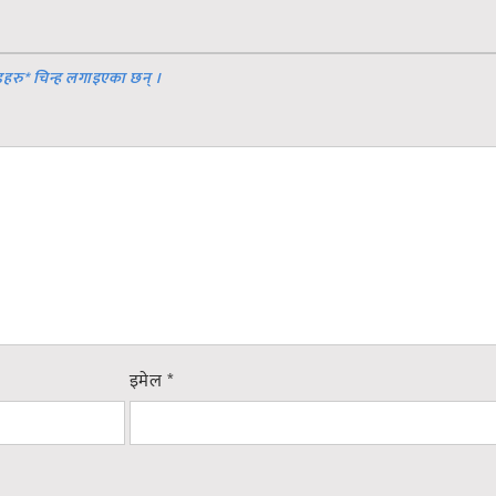
डहरु
*
चिन्ह लगाइएका छन् ।
इमेल
*