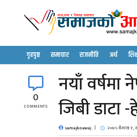
Skip
to
content
गृहपृष्ठ
समाचार
राजनीति
अर्थ
शिक्
नयाँ वर्षमा
0
जिबी डाटा -ह
COMMENTS
samajkoawaj
२०७५ बैशाख १, 