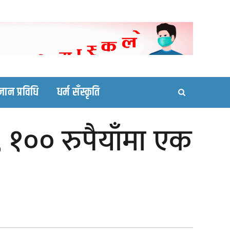
ortal site
्ञान प्रविधि
धर्म सँस्कृति
 १०० रुपैयाँमा एक