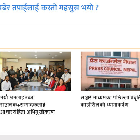
ढेर तपाईलाई कस्तो महसुस भयो ?
नयाँ अनलाइनका
सञ्चार माध्यमका पछिल्ला प्रवृति
सञ्चालक÷सम्पादकलाई
काउन्सिलको ध्यानाकर्षण
आचारसंहिता अभिमुखीकरण